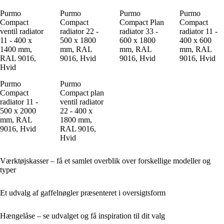
Purmo
Purmo
Purmo
Purmo
Compact
Compact
Compact Plan
Compact
ventil radiator
radiator 22 -
radiator 33 -
radiator 11 -
11 - 400 x
500 x 1800
600 x 1800
400 x 600
1400 mm,
mm, RAL
mm, RAL
mm, RAL
RAL 9016,
9016, Hvid
9016, Hvid
9016, Hvid
Hvid
Purmo
Purmo
Compact
Compact plan
radiator 11 -
ventil radiator
500 x 2000
22 - 400 x
mm, RAL
1800 mm,
9016, Hvid
RAL 9016,
Hvid
Værktøjskasser – få et samlet overblik over forskellige modeller og
typer
Et udvalg af gaffelnøgler præsenteret i oversigtsform
Hængelåse – se udvalget og få inspiration til dit valg