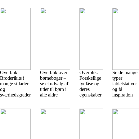
Overblik:
Overblik over
Overblik:
Se de mange
Broderikits i
børnebøger –
Forskellige
typer
mange stilarter
se et udvalg af
lynlåse og
tabletstativer
og
titler til børn i
deres
og få
sværhedsgrader
alle aldre
egenskaber
inspiration