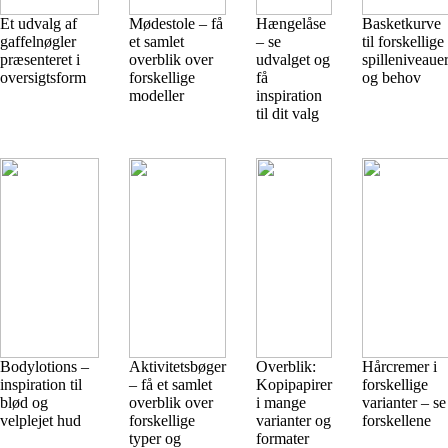
Et udvalg af
Mødestole – få
Hængelåse
Basketkurve
gaffelnøgler
et samlet
– se
til forskellige
præsenteret i
overblik over
udvalget og
spilleniveaue
oversigtsform
forskellige
få
og behov
modeller
inspiration
til dit valg
Bodylotions –
Aktivitetsbøger
Overblik:
Hårcremer i
inspiration til
– få et samlet
Kopipapirer
forskellige
blød og
overblik over
i mange
varianter – se
velplejet hud
forskellige
varianter og
forskellene
typer og
formater