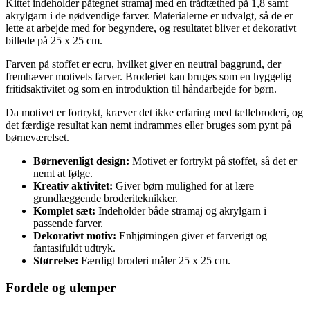
Kittet indeholder påtegnet stramaj med en trådtæthed på 1,8 samt
akrylgarn i de nødvendige farver. Materialerne er udvalgt, så de er
lette at arbejde med for begyndere, og resultatet bliver et dekorativt
billede på 25 x 25 cm.
Farven på stoffet er ecru, hvilket giver en neutral baggrund, der
fremhæver motivets farver. Broderiet kan bruges som en hyggelig
fritidsaktivitet og som en introduktion til håndarbejde for børn.
Da motivet er fortrykt, kræver det ikke erfaring med tællebroderi, og
det færdige resultat kan nemt indrammes eller bruges som pynt på
børneværelset.
Børnevenligt design:
Motivet er fortrykt på stoffet, så det er
nemt at følge.
Kreativ aktivitet:
Giver børn mulighed for at lære
grundlæggende broderiteknikker.
Komplet sæt:
Indeholder både stramaj og akrylgarn i
passende farver.
Dekorativt motiv:
Enhjørningen giver et farverigt og
fantasifuldt udtryk.
Størrelse:
Færdigt broderi måler 25 x 25 cm.
Fordele og ulemper