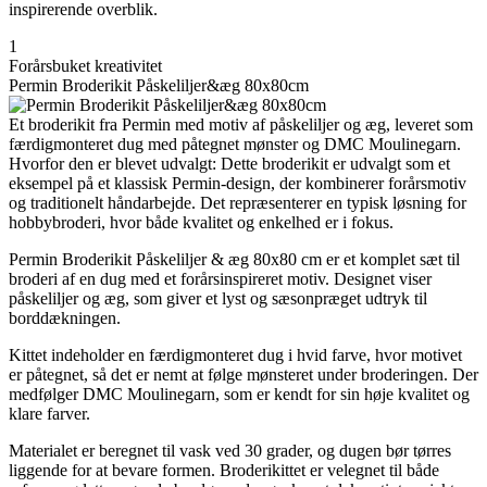
inspirerende overblik.
1
Forårsbuket kreativitet
Permin Broderikit Påskeliljer&æg 80x80cm
Et broderikit fra Permin med motiv af påskeliljer og æg, leveret som
færdigmonteret dug med påtegnet mønster og DMC Moulinegarn.
Hvorfor den er blevet udvalgt: Dette broderikit er udvalgt som et
eksempel på et klassisk Permin-design, der kombinerer forårsmotiv
og traditionelt håndarbejde. Det repræsenterer en typisk løsning for
hobbybroderi, hvor både kvalitet og enkelhed er i fokus.
Permin Broderikit Påskeliljer & æg 80x80 cm er et komplet sæt til
broderi af en dug med et forårsinspireret motiv. Designet viser
påskeliljer og æg, som giver et lyst og sæsonpræget udtryk til
borddækningen.
Kittet indeholder en færdigmonteret dug i hvid farve, hvor motivet
er påtegnet, så det er nemt at følge mønsteret under broderingen. Der
medfølger DMC Moulinegarn, som er kendt for sin høje kvalitet og
klare farver.
Materialet er beregnet til vask ved 30 grader, og dugen bør tørres
liggende for at bevare formen. Broderikittet er velegnet til både