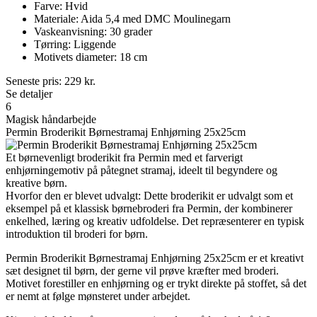
Farve: Hvid
Materiale: Aida 5,4 med DMC Moulinegarn
Vaskeanvisning: 30 grader
Tørring: Liggende
Motivets diameter: 18 cm
Seneste pris:
229
kr.
Se detaljer
6
Magisk håndarbejde
Permin Broderikit Børnestramaj Enhjørning 25x25cm
Et børnevenligt broderikit fra Permin med et farverigt
enhjørningemotiv på påtegnet stramaj, ideelt til begyndere og
kreative børn.
Hvorfor den er blevet udvalgt: Dette broderikit er udvalgt som et
eksempel på et klassisk børnebroderi fra Permin, der kombinerer
enkelhed, læring og kreativ udfoldelse. Det repræsenterer en typisk
introduktion til broderi for børn.
Permin Broderikit Børnestramaj Enhjørning 25x25cm er et kreativt
sæt designet til børn, der gerne vil prøve kræfter med broderi.
Motivet forestiller en enhjørning og er trykt direkte på stoffet, så det
er nemt at følge mønsteret under arbejdet.