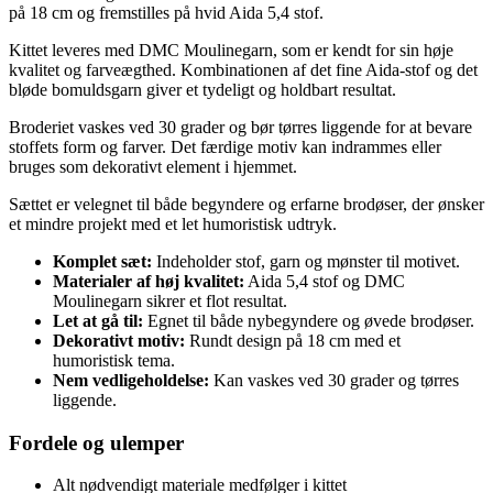
på 18 cm og fremstilles på hvid Aida 5,4 stof.
Kittet leveres med DMC Moulinegarn, som er kendt for sin høje
kvalitet og farveægthed. Kombinationen af det fine Aida-stof og det
bløde bomuldsgarn giver et tydeligt og holdbart resultat.
Broderiet vaskes ved 30 grader og bør tørres liggende for at bevare
stoffets form og farver. Det færdige motiv kan indrammes eller
bruges som dekorativt element i hjemmet.
Sættet er velegnet til både begyndere og erfarne brodøser, der ønsker
et mindre projekt med et let humoristisk udtryk.
Komplet sæt:
Indeholder stof, garn og mønster til motivet.
Materialer af høj kvalitet:
Aida 5,4 stof og DMC
Moulinegarn sikrer et flot resultat.
Let at gå til:
Egnet til både nybegyndere og øvede brodøser.
Dekorativt motiv:
Rundt design på 18 cm med et
humoristisk tema.
Nem vedligeholdelse:
Kan vaskes ved 30 grader og tørres
liggende.
Fordele og ulemper
Alt nødvendigt materiale medfølger i kittet