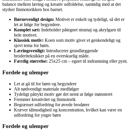
balance mellem læring og kreativ udfoldelse, samtidig med at det
styrker finmotorikken hos barnet.
Børnevenligt design:
Motivet er enkelt og tydeligt, så det er
let at følge for begyndere.
Komplet sæt:
Indeholder påtegnet stramaj og akrylgarn til
hele motivet.
Klassisk motiv:
Koen som motiv giver et genkendeligt og
sjovt tema for børn.
Læringsvenligt:
Introducerer grundlæggende
broderiteknikker på en overskuelig måde.
Færdig størrelse:
25x25 cm – egnet til indramning eller pynt.
Fordele og ulemper
Let at gå til for børn og begyndere
Alt nødvendigt materiale medfølger
Tydeligt påtrykt motiv gør det nemt at følge mønsteret
Fremmer kreativitet og finmotorik
Begrænset udfordring for øvede brodører
Kræver tålmodighed og koncentration, hvilket kan være en
udfordring for yngre børn
Fordele og ulemper