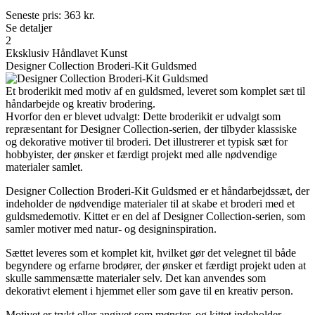
Seneste pris:
363
kr.
Se detaljer
2
Eksklusiv Håndlavet Kunst
Designer Collection Broderi-Kit Guldsmed
Et broderikit med motiv af en guldsmed, leveret som komplet sæt til
håndarbejde og kreativ brodering.
Hvorfor den er blevet udvalgt: Dette broderikit er udvalgt som
repræsentant for Designer Collection-serien, der tilbyder klassiske
og dekorative motiver til broderi. Det illustrerer et typisk sæt for
hobbyister, der ønsker et færdigt projekt med alle nødvendige
materialer samlet.
Designer Collection Broderi-Kit Guldsmed er et håndarbejdssæt, der
indeholder de nødvendige materialer til at skabe et broderi med et
guldsmedemotiv. Kittet er en del af Designer Collection-serien, som
samler motiver med natur- og designinspiration.
Sættet leveres som et komplet kit, hvilket gør det velegnet til både
begyndere og erfarne brodører, der ønsker et færdigt projekt uden at
skulle sammensætte materialer selv. Det kan anvendes som
dekorativt element i hjemmet eller som gave til en kreativ person.
Motivet er trykt eller angivet som mønster, og kittet indeholder