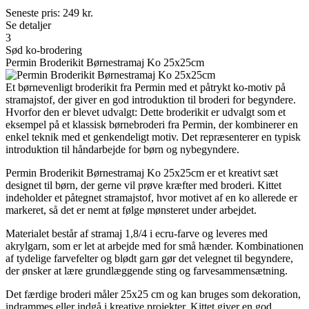
Seneste pris:
249
kr.
Se detaljer
3
Sød ko-brodering
Permin Broderikit Børnestramaj Ko 25x25cm
Et børnevenligt broderikit fra Permin med et påtrykt ko-motiv på
stramajstof, der giver en god introduktion til broderi for begyndere.
Hvorfor den er blevet udvalgt: Dette broderikit er udvalgt som et
eksempel på et klassisk børnebroderi fra Permin, der kombinerer en
enkel teknik med et genkendeligt motiv. Det repræsenterer en typisk
introduktion til håndarbejde for børn og nybegyndere.
Permin Broderikit Børnestramaj Ko 25x25cm er et kreativt sæt
designet til børn, der gerne vil prøve kræfter med broderi. Kittet
indeholder et påtegnet stramajstof, hvor motivet af en ko allerede er
markeret, så det er nemt at følge mønsteret under arbejdet.
Materialet består af stramaj 1,8/4 i ecru-farve og leveres med
akrylgarn, som er let at arbejde med for små hænder. Kombinationen
af tydelige farvefelter og blødt garn gør det velegnet til begyndere,
der ønsker at lære grundlæggende sting og farvesammensætning.
Det færdige broderi måler 25x25 cm og kan bruges som dekoration,
indrammes eller indgå i kreative projekter. Kittet giver en god