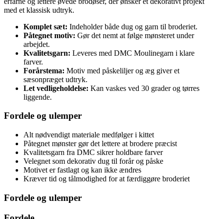
erfarne og lettere øvede brodøser, der ønsker et dekorativt projekt
med et klassisk udtryk.
Komplet sæt:
Indeholder både dug og garn til broderiet.
Påtegnet motiv:
Gør det nemt at følge mønsteret under
arbejdet.
Kvalitetsgarn:
Leveres med DMC Moulinegarn i klare
farver.
Forårstema:
Motiv med påskeliljer og æg giver et
sæsonpræget udtryk.
Let vedligeholdelse:
Kan vaskes ved 30 grader og tørres
liggende.
Fordele og ulemper
Alt nødvendigt materiale medfølger i kittet
Påtegnet mønster gør det lettere at brodere præcist
Kvalitetsgarn fra DMC sikrer holdbare farver
Velegnet som dekorativ dug til forår og påske
Motivet er fastlagt og kan ikke ændres
Kræver tid og tålmodighed for at færdiggøre broderiet
Fordele og ulemper
Fordele