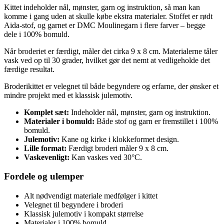
Kittet indeholder nål, mønster, garn og instruktion, så man kan
komme i gang uden at skulle købe ekstra materialer. Stoffet er rødt
Aida-stof, og garnet er DMC Moulinegarn i flere farver – begge
dele i 100% bomuld.
Når broderiet er færdigt, måler det cirka 9 x 8 cm. Materialerne tåler
vask ved op til 30 grader, hvilket gør det nemt at vedligeholde det
færdige resultat.
Broderikittet er velegnet til både begyndere og erfarne, der ønsker et
mindre projekt med et klassisk julemotiv.
Komplet sæt:
Indeholder nål, mønster, garn og instruktion.
Materialer i bomuld:
Både stof og garn er fremstillet i 100%
bomuld.
Julemotiv:
Kane og kirke i klokkeformet design.
Lille format:
Færdigt broderi måler 9 x 8 cm.
Vaskevenligt:
Kan vaskes ved 30°C.
Fordele og ulemper
Alt nødvendigt materiale medfølger i kittet
Velegnet til begyndere i broderi
Klassisk julemotiv i kompakt størrelse
Materialer i 100% bomuld