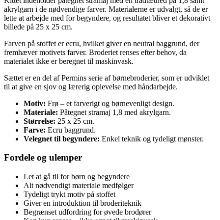
Kittet indeholder påtegnet stramaj med en trådtæthed på 1,8 samt
akrylgarn i de nødvendige farver. Materialerne er udvalgt, så de er
lette at arbejde med for begyndere, og resultatet bliver et dekorativt
billede på 25 x 25 cm.
Farven på stoffet er ecru, hvilket giver en neutral baggrund, der
fremhæver motivets farver. Broderiet renses efter behov, da
materialet ikke er beregnet til maskinvask.
Sættet er en del af Permins serie af børnebroderier, som er udviklet
til at give en sjov og lærerig oplevelse med håndarbejde.
Motiv:
Frø – et farverigt og børnevenligt design.
Materiale:
Påtegnet stramaj 1,8 med akrylgarn.
Størrelse:
25 x 25 cm.
Farve:
Ecru baggrund.
Velegnet til begyndere:
Enkel teknik og tydeligt mønster.
Fordele og ulemper
Let at gå til for børn og begyndere
Alt nødvendigt materiale medfølger
Tydeligt trykt motiv på stoffet
Giver en introduktion til broderiteknik
Begrænset udfordring for øvede brodører