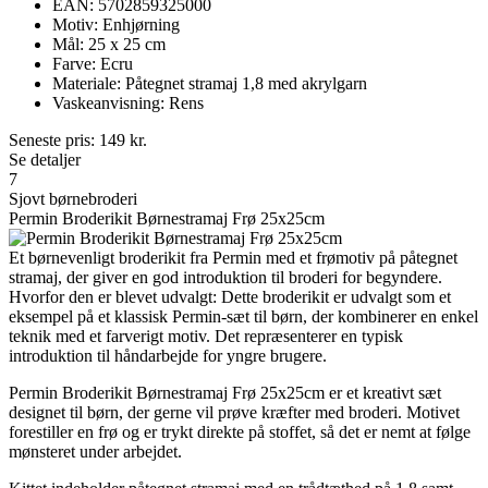
EAN: 5702859325000
Motiv: Enhjørning
Mål: 25 x 25 cm
Farve: Ecru
Materiale: Påtegnet stramaj 1,8 med akrylgarn
Vaskeanvisning: Rens
Seneste pris:
149
kr.
Se detaljer
7
Sjovt børnebroderi
Permin Broderikit Børnestramaj Frø 25x25cm
Et børnevenligt broderikit fra Permin med et frømotiv på påtegnet
stramaj, der giver en god introduktion til broderi for begyndere.
Hvorfor den er blevet udvalgt: Dette broderikit er udvalgt som et
eksempel på et klassisk Permin-sæt til børn, der kombinerer en enkel
teknik med et farverigt motiv. Det repræsenterer en typisk
introduktion til håndarbejde for yngre brugere.
Permin Broderikit Børnestramaj Frø 25x25cm er et kreativt sæt
designet til børn, der gerne vil prøve kræfter med broderi. Motivet
forestiller en frø og er trykt direkte på stoffet, så det er nemt at følge
mønsteret under arbejdet.