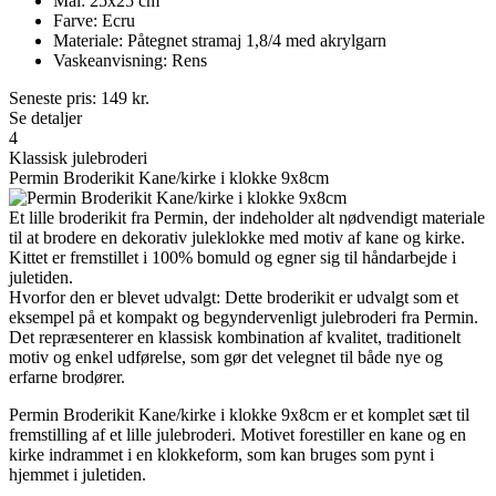
Mål: 25x25 cm
Farve: Ecru
Materiale: Påtegnet stramaj 1,8/4 med akrylgarn
Vaskeanvisning: Rens
Seneste pris:
149
kr.
Se detaljer
4
Klassisk julebroderi
Permin Broderikit Kane/kirke i klokke 9x8cm
Et lille broderikit fra Permin, der indeholder alt nødvendigt materiale
til at brodere en dekorativ juleklokke med motiv af kane og kirke.
Kittet er fremstillet i 100% bomuld og egner sig til håndarbejde i
juletiden.
Hvorfor den er blevet udvalgt: Dette broderikit er udvalgt som et
eksempel på et kompakt og begyndervenligt julebroderi fra Permin.
Det repræsenterer en klassisk kombination af kvalitet, traditionelt
motiv og enkel udførelse, som gør det velegnet til både nye og
erfarne brodører.
Permin Broderikit Kane/kirke i klokke 9x8cm er et komplet sæt til
fremstilling af et lille julebroderi. Motivet forestiller en kane og en
kirke indrammet i en klokkeform, som kan bruges som pynt i
hjemmet i juletiden.