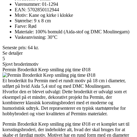
Varenummer: 01-1294
EAN: 5702850112944
Motiv: Kane og kirke i klokke
Størrelse: 9 x 8 cm
Farve: Rød
Materiale: 100% bomuld (Aida-stof og DMC Moulinegarn)
Vaskeanvisning: 30°C
Seneste pris:
64
kr.
Se detaljer
5
Sjovt broderimotiv
Permin Broderikit Keep smiling pig time Ø18
Et broderikit fra Permin med et rundt motiv på 18 cm i diameter,
udført på hvid Aida 5,4 stof og med DMC Moulinegarn.
Hvorfor den er blevet udvalgt: Dette broderikit er udvalgt som et
eksempel på et mindre, dekorativt projekt fra Permin, der
kombinerer klassisk korsstingsbroderi med et moderne og
humoristisk udtryk. Det repræsenterer en typisk startstørrelse for
hobbybroderi og viser kvaliteten af Permins materialer.
Permin Broderikit Keep smiling pig time Ø18 er et komplet sæt til
korsstingsbroderi, der indeholder alt, hvad der skal bruges for at
skabe et færdigt motiv. Motivet har en rund form med en diameter