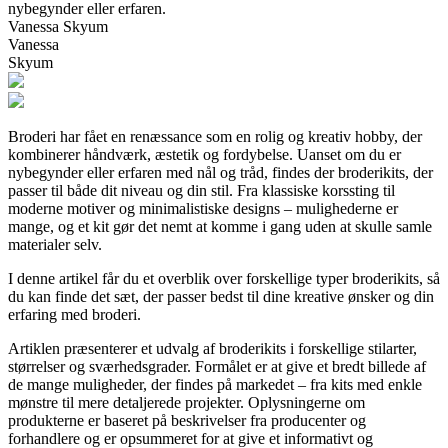
nybegynder eller erfaren.
Vanessa Skyum
Vanessa
Skyum
Broderi har fået en renæssance som en rolig og kreativ hobby, der
kombinerer håndværk, æstetik og fordybelse. Uanset om du er
nybegynder eller erfaren med nål og tråd, findes der broderikits, der
passer til både dit niveau og din stil. Fra klassiske korssting til
moderne motiver og minimalistiske designs – mulighederne er
mange, og et kit gør det nemt at komme i gang uden at skulle samle
materialer selv.
I denne artikel får du et overblik over forskellige typer broderikits, så
du kan finde det sæt, der passer bedst til dine kreative ønsker og din
erfaring med broderi.
Artiklen præsenterer et udvalg af broderikits i forskellige stilarter,
størrelser og sværhedsgrader. Formålet er at give et bredt billede af
de mange muligheder, der findes på markedet – fra kits med enkle
mønstre til mere detaljerede projekter. Oplysningerne om
produkterne er baseret på beskrivelser fra producenter og
forhandlere og er opsummeret for at give et informativt og