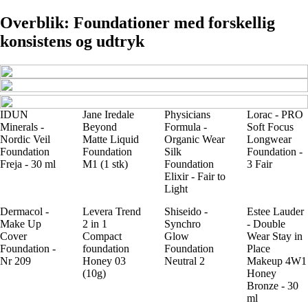
Overblik: Foundationer med forskellig
konsistens og udtryk
IDUN
Jane Iredale
Physicians
Lorac - PRO
Minerals -
Beyond
Formula -
Soft Focus
Nordic Veil
Matte Liquid
Organic Wear
Longwear
Foundation
Foundation
Silk
Foundation -
Freja - 30 ml
M1 (1 stk)
Foundation
3 Fair
Elixir - Fair to
Light
Dermacol -
Levera Trend
Shiseido -
Estee Lauder
Make Up
2 in 1
Synchro
- Double
Cover
Compact
Glow
Wear Stay in
Foundation -
foundation
Foundation
Place
Nr 209
Honey 03
Neutral 2
Makeup 4W1
(10g)
Honey
Bronze - 30
ml