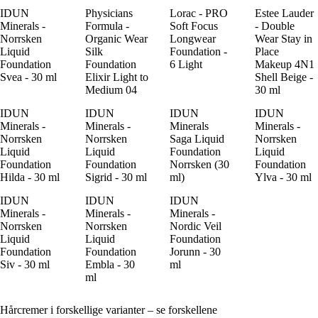
IDUN
Physicians
Lorac - PRO
Estee Lauder
Minerals -
Formula -
Soft Focus
- Double
Norrsken
Organic Wear
Longwear
Wear Stay in
Liquid
Silk
Foundation -
Place
Foundation
Foundation
6 Light
Makeup 4N1
Svea - 30 ml
Elixir Light to
Shell Beige -
Medium 04
30 ml
IDUN
IDUN
IDUN
IDUN
Minerals -
Minerals -
Minerals
Minerals -
Norrsken
Norrsken
Saga Liquid
Norrsken
Liquid
Liquid
Foundation
Liquid
Foundation
Foundation
Norrsken (30
Foundation
Hilda - 30 ml
Sigrid - 30 ml
ml)
Ylva - 30 ml
IDUN
IDUN
IDUN
Minerals -
Minerals -
Minerals -
Norrsken
Norrsken
Nordic Veil
Liquid
Liquid
Foundation
Foundation
Foundation
Jorunn - 30
Siv - 30 ml
Embla - 30
ml
ml
Hårcremer i forskellige varianter – se forskellene