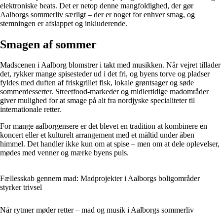
elektroniske beats. Det er netop denne mangfoldighed, der gør
Aalborgs sommerliv særligt – der er noget for enhver smag, og
stemningen er afslappet og inkluderende.
Smagen af sommer
Madscenen i Aalborg blomstrer i takt med musikken. Når vejret tillader
det, rykker mange spisesteder ud i det fri, og byens torve og pladser
fyldes med duften af friskgrillet fisk, lokale grøntsager og søde
sommerdesserter. Streetfood-markeder og midlertidige madområder
giver mulighed for at smage på alt fra nordjyske specialiteter til
internationale retter.
For mange aalborgensere er det blevet en tradition at kombinere en
koncert eller et kulturelt arrangement med et måltid under åben
himmel. Det handler ikke kun om at spise – men om at dele oplevelser,
mødes med venner og mærke byens puls.
Fællesskab gennem mad: Madprojekter i Aalborgs boligområder
styrker trivsel
Når rytmer møder retter – mad og musik i Aalborgs sommerliv