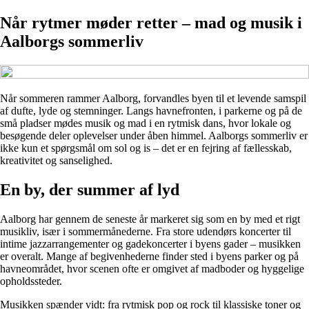
Når rytmer møder retter – mad og musik i
Aalborgs sommerliv
Når sommeren rammer Aalborg, forvandles byen til et levende samspil
af dufte, lyde og stemninger. Langs havnefronten, i parkerne og på de
små pladser mødes musik og mad i en rytmisk dans, hvor lokale og
besøgende deler oplevelser under åben himmel. Aalborgs sommerliv er
ikke kun et spørgsmål om sol og is – det er en fejring af fællesskab,
kreativitet og sanselighed.
En by, der summer af lyd
Aalborg har gennem de seneste år markeret sig som en by med et rigt
musikliv, især i sommermånederne. Fra store udendørs koncerter til
intime jazzarrangementer og gadekoncerter i byens gader – musikken
er overalt. Mange af begivenhederne finder sted i byens parker og på
havneområdet, hvor scenen ofte er omgivet af madboder og hyggelige
opholdssteder.
Musikken spænder vidt: fra rytmisk pop og rock til klassiske toner og