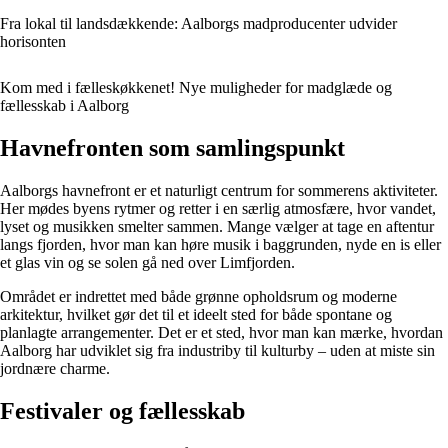
Fra lokal til landsdækkende: Aalborgs madproducenter udvider
horisonten
Kom med i fælleskøkkenet! Nye muligheder for madglæde og
fællesskab i Aalborg
Havnefronten som samlingspunkt
Aalborgs havnefront er et naturligt centrum for sommerens aktiviteter.
Her mødes byens rytmer og retter i en særlig atmosfære, hvor vandet,
lyset og musikken smelter sammen. Mange vælger at tage en aftentur
langs fjorden, hvor man kan høre musik i baggrunden, nyde en is eller
et glas vin og se solen gå ned over Limfjorden.
Området er indrettet med både grønne opholdsrum og moderne
arkitektur, hvilket gør det til et ideelt sted for både spontane og
planlagte arrangementer. Det er et sted, hvor man kan mærke, hvordan
Aalborg har udviklet sig fra industriby til kulturby – uden at miste sin
jordnære charme.
Festivaler og fællesskab