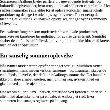
Sommeren i Aalborg byder på flere tilbagevendende festivaler og
kulturelle begivenheder, hvor musik og mad spiller en central rolle. Her
samles mennesker i alle aldre for at opleve koncerter, smage lokale
produkter og deltage i workshops og aktiviteter. Det er netop denne
blanding af kultur og kulinariske oplevelser, der gør byens sommerliv
så levende.
Festivalerne fungerer som mødesteder, hvor lokale producenter,
musikere og kunstnere får mulighed for at vise deres talent. Samtidig
skaber de en følelse af fællesskab, hvor publikum ikke blot er tilskuere,
men en del af oplevelsen.
En sanselig sommeroplevelse
Når rytmer møder retter, opstår der noget særligt. Musikken sætter
stemningen, mens maden vækker sanserne – og tilsammen skaber de
en helhedsoplevelse, der definerer Aalborgs sommerliv. Det handler
ikke om store armbevægelser, men om nærvær, nysgerrighed og
glæden ved at dele øjeblikke.
Uanset om du er til jazz i parken, streetfood ved fjorden eller en stille
aften med akustiske toner på en café, er Aalborg et sted, hvor
sommeren kan smages og høres på én gang.